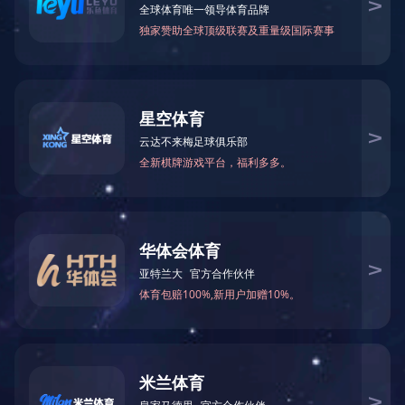
解决方案
人才招聘
人才理念
招聘信息
联系我们
联系方式
在线留言

导航
开云官方在线入口-开云(中国)
关于我们

公司简介
开云官方在线入口
荣誉资质
产品中心

智能安防领域
信息发布系统
远程会议系统
LED显示屏
案例展示
新闻资讯

开云官方在线入口
开云官方在线入口-开云(中国)
通知公
告
服务中心

服务理念
售后服务
解决方案
人才招聘
