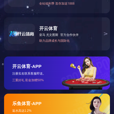
智能安防领域

智能停车系统
通道
门禁系统
消费系统
巡更系统
智能充电桩
智能门锁
酒店锁
信息发布系统