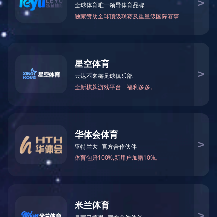
解决方案
人才招聘
人才理念
招聘信息
联系我们
联系方式
在线留言

导航
开云官方在线入口-开云(中国)
关于我们

公司简介
开云官方在线入口
荣誉资质
产品中心

智能安防领域
信息发布系统
远程会议系统
LED显示屏
案例展示
新闻资讯

开云官方在线入口
开云官方在线入口-开云(中国)
通知公
告
服务中心

服务理念
售后服务
解决方案
人才招聘
