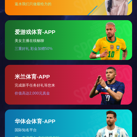
远程会议系统
LED显示器
升降柱系列
零售价
0.0
元
市场价
0.0
元
浏览量:
1000
产品编号
所属分类
通道
数量
-
+